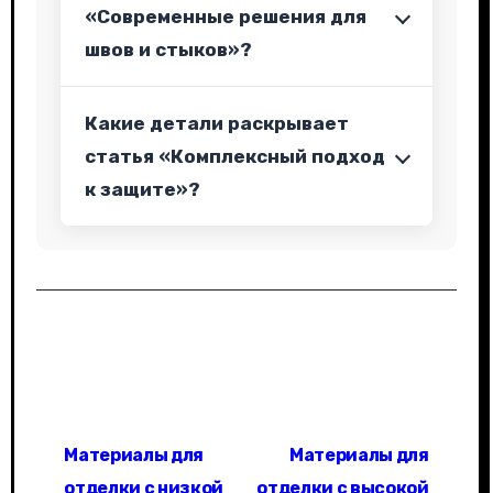
«Современные решения для
швов и стыков»?
Какие детали раскрывает
статья «Комплексный подход
к защите»?
Н
Материалы для
Материалы для
а
отделки с низкой
отделки с высокой