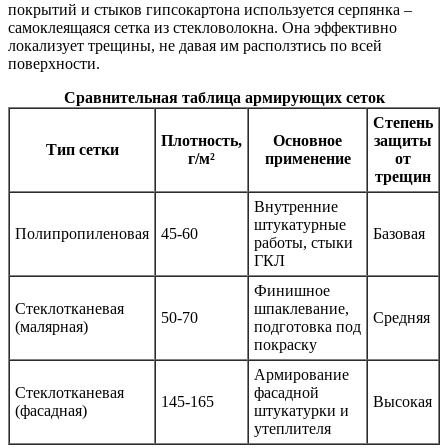
покрытий и стыков гипсокартона используется серпянка –
самоклеящаяся сетка из стекловолокна. Она эффективно
локализует трещины, не давая им расползтись по всей
поверхности.
Сравнительная таблица армирующих сеток
Степень
Плотность,
Основное
защиты
Тип сетки
г/м²
применение
от
трещин
Внутренние
штукатурные
Полипропиленовая
45-60
Базовая
работы, стыки
ГКЛ
Финишное
Стеклотканевая
шпаклевание,
50-70
Средняя
(малярная)
подготовка под
покраску
Армирование
Стеклотканевая
фасадной
145-165
Высокая
(фасадная)
штукатурки и
утеплителя