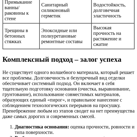
Примыкание
Санитарный
Водостойкость,
ванны/
силиконовый
долговечная
раковины к
герметик
эластичность
стене
Высокая
Трещины в
Эпоксидные или
прочность на
бетонных
полиуретановые
растяжение и
стяжках
ремонтные составы
сжатие
Комплексный подход – залог успеха
Не существует одного волшебного материала, который решает
все проблемы. Долговечность и безупречный вид отделки
обеспечивает системный подход. Он включает в себя
тщательную подготовку основания (очистка, выравнивание,
грунтование), использование совместимых материалов,
образующих единый «пирог», и правильное нанесение с
соблюдением технологических перерывов на просушку.
Пренебрежение любым из этапов сводит на нет преимущества
даже самых дорогих и современных смесей.
Диагностика основания:
оценка прочности, ровности и
типа поверхности.