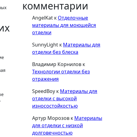
комментарии
вых
AngelKat
к
Отделочные
их
материалы для моющейся
отделки
SunnyLight
к
Материалы для
отделки без блеска
ие
Владимир Корнилов
к
вая
Технологии отделки без
отражения
SpeedBoy
к
Материалы для
ые
отделки с высокой
—
износостойкостью
Артур Морозов
к
Материалы
для отделки с низкой
долговечностью