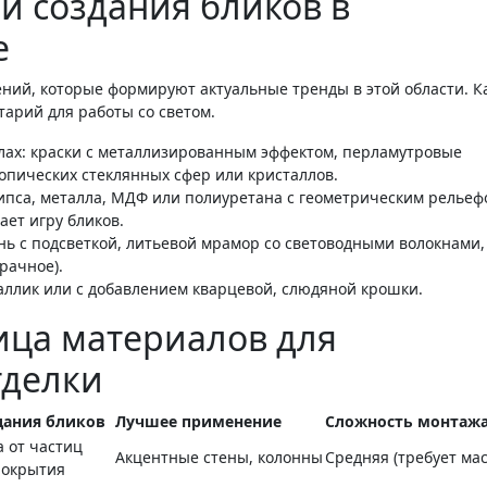
и создания бликов в
е
ний, которые формируют актуальные тренды в этой области. К
тарий для работы со светом.
лах: краски с металлизированным эффектом, перламутровые
опических стеклянных сфер или кристаллов.
ипса, металла, МДФ или полиуретана с геометрическим рельеф
ает игру бликов.
ь с подсветкой, литьевой мрамор со световодными волокнами,
рачное).
аллик или с добавлением кварцевой, слюдяной крошки.
ица материалов для
тделки
дания бликов
Лучшее применение
Сложность монтаж
 от частиц
Акцентные стены, колонны
Средняя (требует мас
покрытия