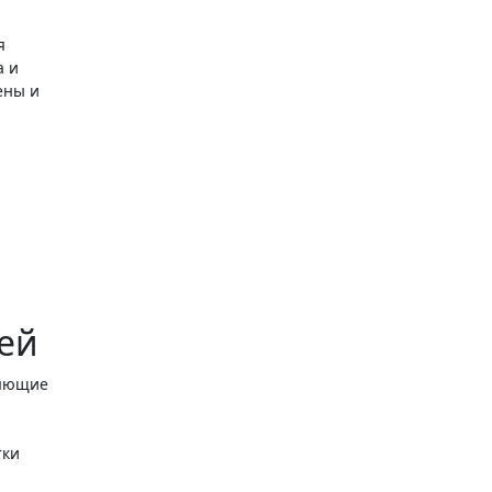
я
а и
ены и
ей
няющие
тки