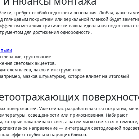
ы и нюансы монтажа
лики, требует особой подготовки основания. Любая, даже сама
д глянцевым покрытием или зеркальной пленкой будет заметн
 эффектом металлик критически важна идеальная подготовка ст
струментом для достижения однородности.
к пыли
тлевание, грунтование.
жения световых акцентов.
ителем клеев, лаков и инструментов.
апример, мазков штукатурки), которое влияет на итоговый
ветоотражающих поверхност
ных поверхностей. Уже сейчас разрабатываются покрытия, ме
температуры, освещенности или прикосновения. Набирают
которые накапливают свет, а затем мягко светятся в темноте,
перспективное направление — интеграция светодиодной подсве
ющая эффект глубины и парящих бликов.