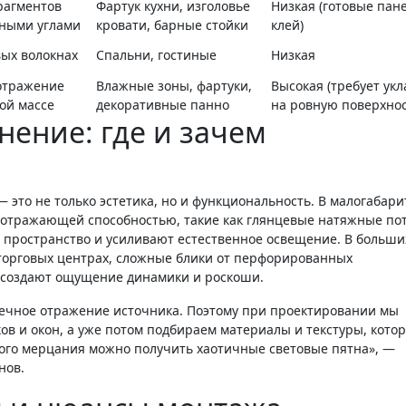
рагментов
Фартук кухни, изголовье
Низкая (готовые пан
зными углами
кровати, барные стойки
клей)
ых волокнах
Спальни, гостиные
Низкая
отражение
Влажные зоны, фартуки,
Высокая (требует укл
ной массе
декоративные панно
на ровную поверхнос
ение: где и зачем
это не только эстетика, но и функциональность. В малогабар
отражающей способностью, такие как глянцевые натяжные по
 пространство и усиливают естественное освещение. В больши
 торговых центрах, сложные блики от перфорированных
а создают ощущение динамики и роскоши.
в и окон, а уже потом подбираем материалы и текстуры, кото
вого мерцания можно получить хаотичные световые пятна», —
нов.