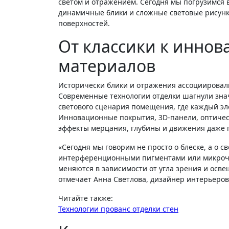
светом и отражением. Сегодня мы погрузимся 
динамичные блики и сложные световые рисунк
поверхностей.
От классики к инно
материалов
Исторически блики и отражения ассоциировал
Современные технологии отделки шагнули зна
светового сценария помещения, где каждый эл
Инновационные покрытия, 3D-панели, оптическ
эффекты мерцания, глубины и движения даже 
«Сегодня мы говорим не просто о блеске, а о световом дизайне на микроуровне. Современные лаки и краски с
интерференционными пигментами или микроча
меняются в зависимости от угла зрения и освещ
отмечает Анна Светлова, дизайнер интерьеров
Читайте также:
Технологии прованс отделки стен