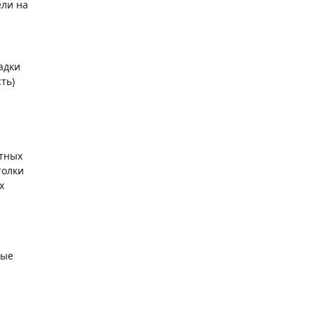
ели на
адки
ть)
итных
толки
х
рые