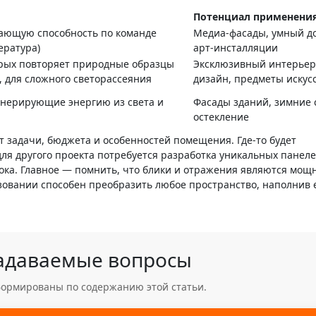
Потенциал применени
ающую способность по команде
Медиа-фасады, умный д
ература)
арт-инсталляции
орых повторяет природные образцы
Эксклюзивный интерье
, для сложного светорассеяния
дизайн, предметы искус
енерирующие энергию из света и
Фасады зданий, зимние 
остекление
т задачи, бюджета и особенностей помещения. Где-то будет
для другого проекта потребуется разработка уникальных панеле
ка. Главное — помнить, что блики и отражения являются мо
овании способен преобразить любое пространство, наполнив 
задаваемые вопросы
сформированы по содержанию этой статьи.