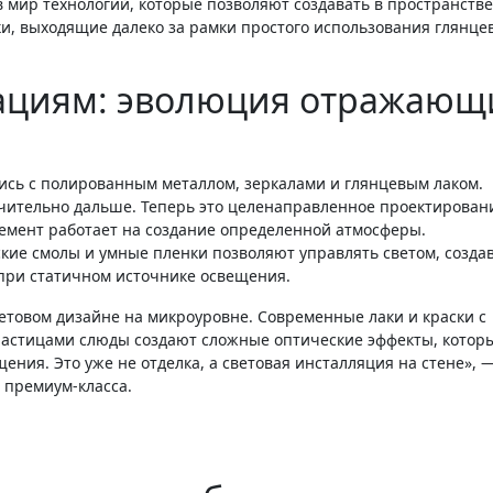
в мир технологий, которые позволяют создавать в пространстве
и, выходящие далеко за рамки простого использования глянце
вациям: эволюция отражающ
ись с полированным металлом, зеркалами и глянцевым лаком.
чительно дальше. Теперь это целенаправленное проектирован
емент работает на создание определенной атмосферы.
ие смолы и умные пленки позволяют управлять светом, созда
при статичном источнике освещения.
стицами слюды создают сложные оптические эффекты, котор
ения. Это уже не отделка, а световая инсталляция на стене», 
 премиум-класса.