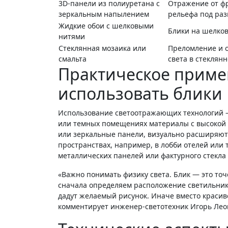
3D-панели из полиуретана с
Отражение от ф
зеркальным напылением
рельефа под ра
Жидкие обои с шелковыми
Блики на шелков
нитями
Стеклянная мозаика или
Преломление и 
смальта
света в стеклян
Практическое примен
использовать блики
Использование светоотражающих технологий — 
или темных помещениях материалы с высокой 
или зеркальные панели, визуально расширяют
пространствах, например, в лобби отелей или
металлических панелей или фактурного стекл
«Важно понимать физику света. Блик — это точечное отражение источника. Поэтому при проектировании мы
сначала определяем расположение светильнико
дадут желаемый рисунок. Иначе вместо краси
комментирует инженер-светотехник Игорь Лео