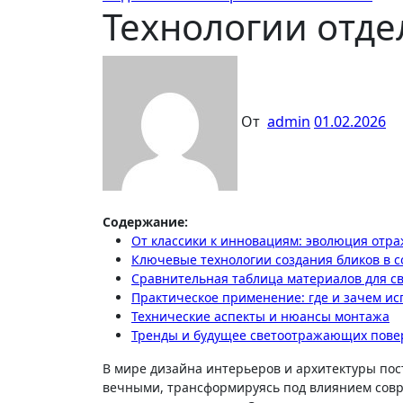
Технологии отде
От
admin
01.02.2026
Содержание:
От классики к инновациям: эволюция от
Ключевые технологии создания бликов в 
Сравнительная таблица материалов для 
Практическое применение: где и зачем ис
Технические аспекты и нюансы монтажа
Тренды и будущее светоотражающих пове
В мире дизайна интерьеров и архитектуры постоянно появляются новые тренды, но некоторые приемы остаются
вечными, трансформируясь под влиянием совр