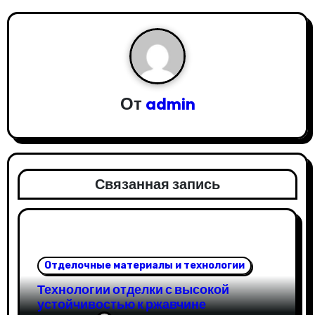
а
ц
и
я
От
admin
п
о
з
Связанная запись
а
п
и
Отделочные материалы и технологии
Технологии отделки с высокой
с
устойчивостью к ржавчине