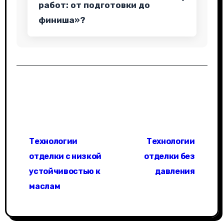
работ: от подготовки до
финиша»?
Н
Технологии
Технологии
а
отделки с низкой
отделки без
в
устойчивостью к
давления
маслам
и
г