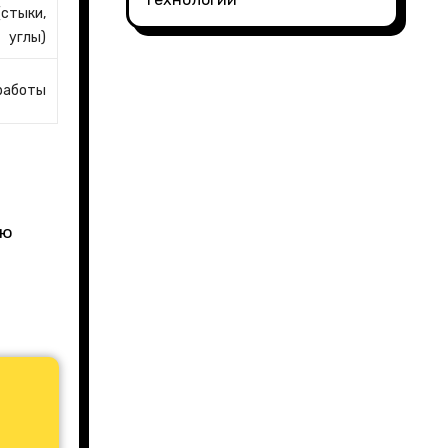
(стыки,
углы)
работы
ую