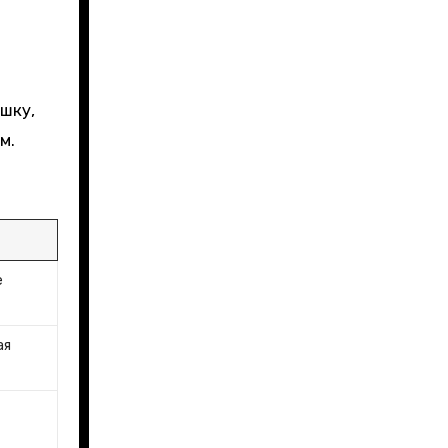
шку,
м.
е
ая