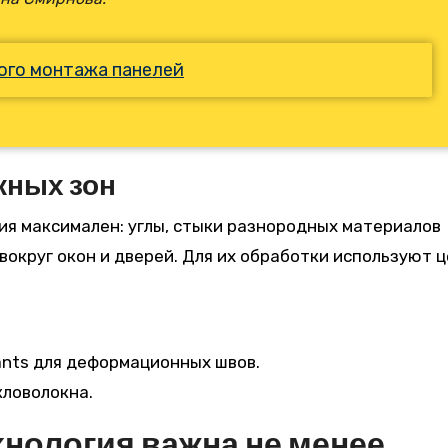
ого монтажа панелей
жных зон
ия максимален: углы, стыки разнородных материалов
 вокруг окон и дверей. Для их обработки используют 
ants для деформационных швов.
кловолокна.
хнология важна не менее