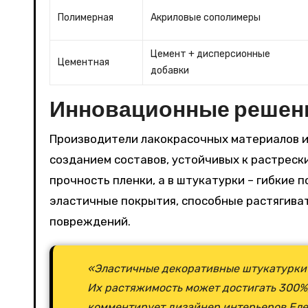
Полимерная
Акриловые сополимеры
Цемент + дисперсионные
Цементная
добавки
Инновационные решен
Производители лакокрасочных материалов и
созданием составов, устойчивых к растрес
прочность пленки, а в штукатурки – гибкие
эластичные покрытия, способные растягиват
повреждений.
«Эластичные декоративные штукатурки –
Их растяжимость может достигать 300%,
комментирует дизайнер интерьеров Еле