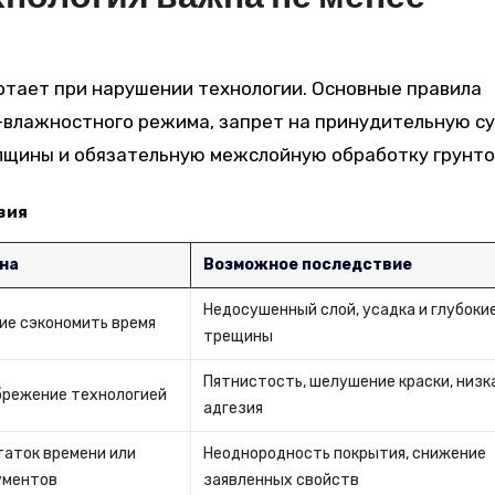
тает при нарушении технологии. Основные правила
влажностного режима, запрет на принудительную су
лщины и обязательную межслойную обработку грунто
вия
на
Возможное последствие
Недосушенный слой, усадка и глубоки
ие сэкономить время
трещины
Пятнистость, шелушение краски, низк
брежение технологией
адгезия
аток времени или
Неоднородность покрытия, снижение
ументов
заявленных свойств