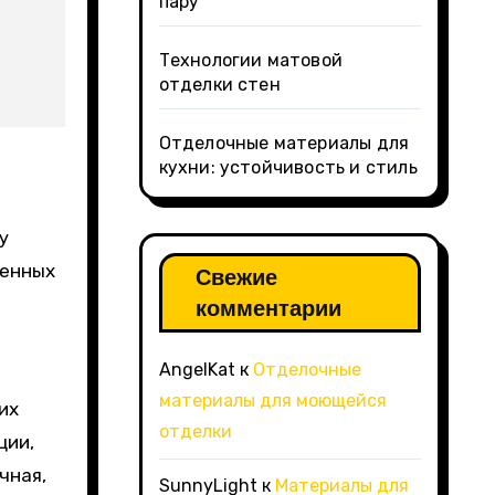
пару
Технологии матовой
отделки стен
Отделочные материалы для
кухни: устойчивость и стиль
у
менных
Свежие
комментарии
AngelKat
к
Отделочные
материалы для моющейся
их
отделки
ции,
чная,
SunnyLight
к
Материалы для