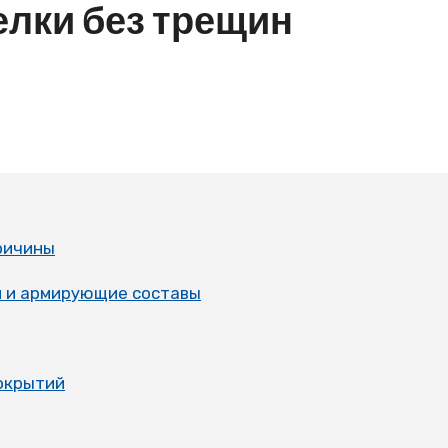
елки без трещин
ричины
и и армирующие составы
окрытий