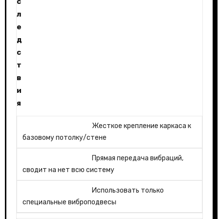
с
л
е
д
с
т
в
и
я
Жесткое крепление каркаса к
базовому потолку/стене
Прямая передача вибраций,
сводит на нет всю систему
Использовать только
специальные виброподвесы