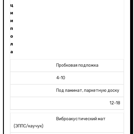
ц
и
и
п
о
л
а
Пробковая подложка
4-10
Под ламинат, паркетную доску
12-18
Виброакустический мат
(ЭППС/каучук)