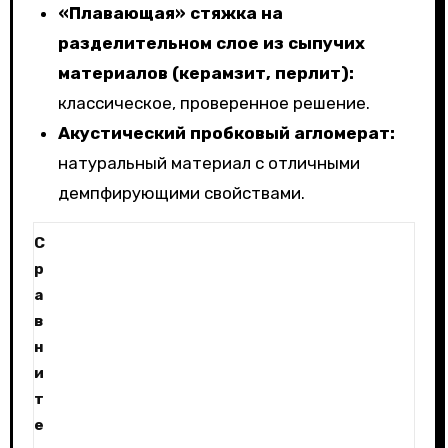
«Плавающая» стяжка на
разделительном слое из сыпучих
материалов (керамзит, перлит):
классическое, проверенное решение.
Акустический пробковый агломерат:
натуральный материал с отличными
демпфирующими свойствами.
С
р
а
в
н
и
т
е