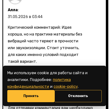
Алла
:
31.05.2026 в 03:44
Критический комментарий: Идея
хороша, но на практике материалы без
вибраций часто теряют в прочности
или звукоизоляции. Стоит уточнить,
для каких именно условий подходит
такой вариант.
Мы используем cookie для работы сайта и
💬
Войдите, чтобы ответить
аналитики. Подробнее:
политика
конфиденциальности
и
cookie-policy
.
Принять
Отклонить
Добавить комментарий
Для отправки комментария вам необходимо