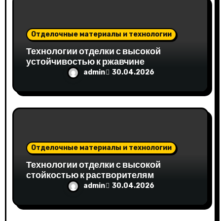
п
и
Отделочные материалы и технологии
Технологии отделки с высокой
с
устойчивостью к ржавчине
admin
30.04.2026
я
м
Отделочные материалы и технологии
Технологии отделки с высокой
стойкостью к растворителям
admin
30.04.2026