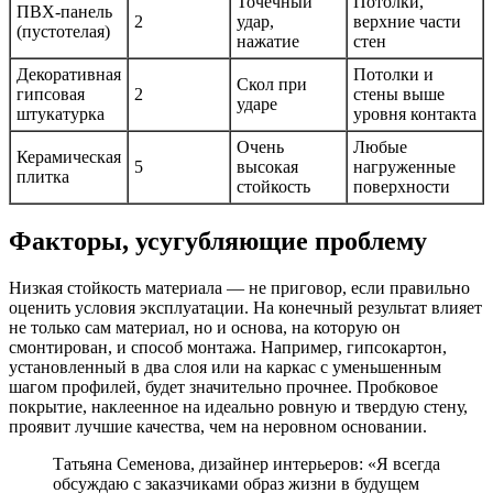
Точечный
Потолки,
ПВХ-панель
2
удар,
верхние части
(пустотелая)
нажатие
стен
Декоративная
Потолки и
Скол при
гипсовая
2
стены выше
ударе
штукатурка
уровня контакта
Очень
Любые
Керамическая
5
высокая
нагруженные
плитка
стойкость
поверхности
Факторы, усугубляющие проблему
Низкая стойкость материала — не приговор, если правильно
оценить условия эксплуатации. На конечный результат влияет
не только сам материал, но и основа, на которую он
смонтирован, и способ монтажа. Например, гипсокартон,
установленный в два слоя или на каркас с уменьшенным
шагом профилей, будет значительно прочнее. Пробковое
покрытие, наклеенное на идеально ровную и твердую стену,
проявит лучшие качества, чем на неровном основании.
Татьяна Семенова, дизайнер интерьеров: «Я всегда
обсуждаю с заказчиками образ жизни в будущем