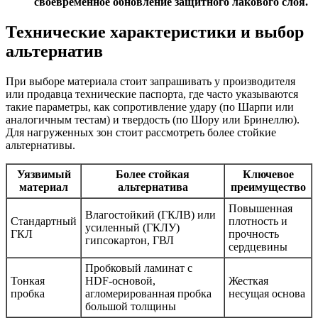
своевременное обновление защитного лакового слоя.
Технические характеристики и выбор
альтернатив
При выборе материала стоит запрашивать у производителя
или продавца технические паспорта, где часто указываются
такие параметры, как сопротивление удару (по Шарпи или
аналогичным тестам) и твердость (по Шору или Бринеллю).
Для нагруженных зон стоит рассмотреть более стойкие
альтернативы.
Уязвимый
Более стойкая
Ключевое
материал
альтернатива
преимущество
Повышенная
Влагостойкий (ГКЛВ) или
Стандартный
плотность и
усиленный (ГКЛУ)
ГКЛ
прочность
гипсокартон, ГВЛ
сердцевины
Пробковый ламинат с
Тонкая
HDF-основой,
Жесткая
пробка
агломерированная пробка
несущая основа
большой толщины