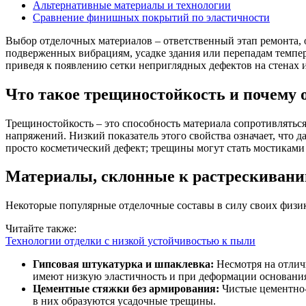
Альтернативные материалы и технологии
Сравнение финишных покрытий по эластичности
Выбор отделочных материалов – ответственный этап ремонта, от которого зависит не только эстетика, но и долговечность интерьера. Особенно остро стоит вопрос в помещениях,
подверженных вибрациям, усадке здания или перепадам темпер
приведя к появлению сетки неприглядных дефектов на стенах и
Что такое трещиностойкость и почему 
Трещиностойкость – это способность материала сопротивлять
напряжений. Низкий показатель этого свойства означает, что
просто косметический дефект; трещины могут стать мостиками
Материалы, склонные к растрескивани
Некоторые популярные отделочные составы в силу своих физи
Читайте также:
Технологии отделки с низкой устойчивостью к пыли
Гипсовая штукатурка и шпаклевка:
Несмотря на отлич
имеют низкую эластичность и при деформации основания
Цементные стяжки без армирования:
Чистые цементно-
в них образуются усадочные трещины.