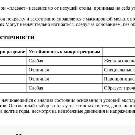
он «плавает» независимо от несущей стены, принимая на себя 
од покраску и эффективно справляется с маскировкой мелких 
я:
Могут незначительно изгибаться, следуя за основанием, без о
стичности
при разрыве
Устойчивость к микротрещинам
Слабая
Жесткая пленк
Отличная
Специальные с
Отличная
Паропроницаем
Слабая
Образует проч
д, начинающийся с анализа состояния основания и условий эксп
етов. Осознанный выбор в пользу эластичных систем, дополнен
 на долгие годы, несмотря на неизбежные движения и напряжения