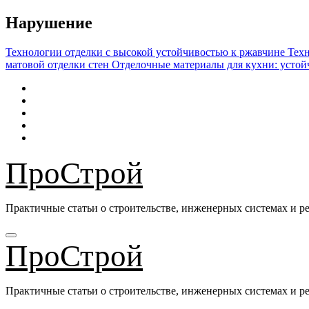
Перейти
Нарушение
к
содержимому
Технологии отделки с высокой устойчивостью к ржавчине
Техн
матовой отделки стен
Отделочные материалы для кухни: устой
ПроСтрой
Практичные статьи о строительстве, инженерных системах и ре
ПроСтрой
Практичные статьи о строительстве, инженерных системах и ре