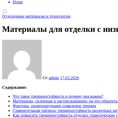
Home
Отделочные материалы и технологии
Материалы для отделки с ни
От
admin
17.03.2026
Содержание:
Что такое трещиностойкость и почему она важна?
Материалы, склонные к растрескиванию: на что обратит
Факторы, провоцирующие появление трещин
Сравнительная таблица: трещиностойкость различных шт
Как повысить трещиностойкость отделки: практические 