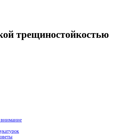
зкой трещиностойкостью
ь внимание
укатурок
советы