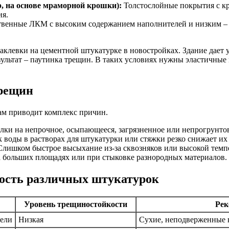
, на основе мраморной крошки):
Толстослойные покрытия с кр
ия.
венные ЛКМ с высоким содержанием наполнителей и низким –
зультат – паутинка трещин. В таких условиях нужны эластичные 
трещин
там приводит комплекс причин.
лки на непрочное, осыпающееся, загрязненное или непрогрунто
воды в растворах для штукатурки или стяжки резко снижает их
лишком быстрое высыхание из-за сквозняков или высокой темп
 больших площадях или при стыковке разнородных материалов.
ость различных штукатурок
Уровень трещиностойкости
Рек
тели
Низкая
Сухие, неподверженные 