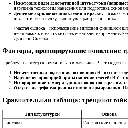
Некоторые виды декоративной штукатурки (например
нарушена технология нанесения или подготовка основан
Дешевые акриловые шпаклевки и краски:
Низкокачест
неэластичную пленку, склонную к растрескиванию.
«Частая ошибка – использование гипсовой финишной шпаклевки на цементной штукатурке в новостройках. Здание дает усадку, основания из разных материалов работают
неодинаково, и на стыке слоев возникает напряжение. Ре
Дмитрий Соколов.
Факторы, провоцирующие появление 
Проблема не всегда кроется только в материале. Часто к дефек
Некачественная подготовка основания:
Нанесение отде
Нарушение пропорций при затворении смесей:
Избыток 
Игнорирование температурно-влажностного режима:
С
Отсутствие деформационных швов и армирования:
На
Сравнительная таблица: трещиностойк
Тип штукатурки
Основа
Гипсовая
Гипс, легкие наполни