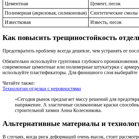
Цементная
Цемент, песок
Полимерная (акриловая, силиконовая)
Синтетические смолы
Известковая
Известь, песок
Как повысить трещиностойкость отдел
Предотвратить проблему всегда дешевле, чем устранять ее по
Обязательно используйте грунтовки глубокого проникновения 
современные цементные или полимерные штукатурки с армирую
используйте пластификаторы. Для финишного слоя выбирайте 
Читайте также:
Технологии отделки с неровностями
«Сегодня рынок предлагает массу решений для предотвращения трещин. Например, микрофибра в штукатурных смесях работает как «арматура в каждом сантиметре», распределяя
напряжение. А эластичные силиконовые краски способны р
строительной химии Анна Колесникова.
Альтернативные материалы и технолог
В случаях, когда риск деформаций очень высок, стоит рассмот