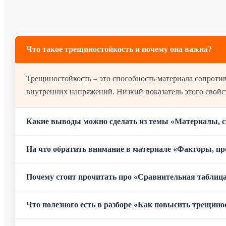
Что такое трещиностойкость и почему она важна?
Трещиностойкость – это способность материала сопротивляться образованию и раскрытию трещин под воздействием механических нагрузок, деформаций основания или
внутренних напряжений. Низкий показатель этого свойст
Какие выводы можно сделать из темы «Материалы, с
На что обратить внимание в материале «Факторы, 
Почему стоит прочитать про «Сравнительная таблиц
Что полезного есть в разборе «Как повысить трещино