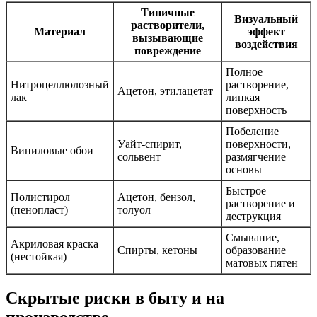
Типичные
Визуальный
растворители,
Материал
эффект
вызывающие
воздействия
повреждение
Полное
Нитроцеллюлозный
растворение,
Ацетон, этилацетат
лак
липкая
поверхность
Побеление
Уайт-спирит,
поверхности,
Виниловые обои
сольвент
размягчение
основы
Быстрое
Полистирол
Ацетон, бензол,
растворение и
(пенопласт)
толуол
деструкция
Смывание,
Акриловая краска
Спирты, кетоны
образование
(нестойкая)
матовых пятен
Скрытые риски в быту и на