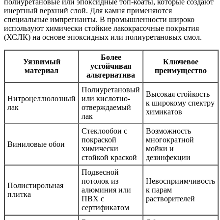
полиуретановые или эпоксидные топ-коаты, которые создают
инертный верхний слой. Для камня применяются
специальные импрегнанты. В промышленности широко
используют химически стойкие лакокрасочные покрытия
(ХСЛК) на основе эпоксидных или полиуретановых смол.
Более
Уязвимый
Ключевое
устойчивая
материал
преимущество
альтернатива
Полиуретановый
Высокая стойкость
Нитроцеллюлозный
или кислотно-
к широкому спектру
лак
отверждаемый
химикатов
лак
Стеклообои с
Возможность
покраской
многократной
Виниловые обои
химически
мойки и
стойкой краской
дезинфекции
Подвесной
потолок из
Невосприимчивость
Полистирольная
алюминия или
к парам
плитка
ПВХ с
растворителей
сертификатом