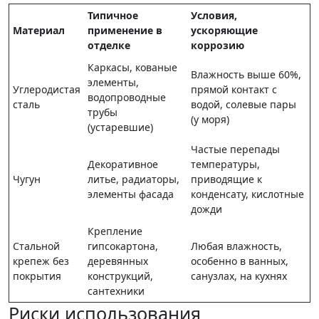
Типичное
Условия,
Материал
применение в
ускоряющие
отделке
коррозию
Каркасы, кованые
Влажность выше 60%,
элементы,
Углеродистая
прямой контакт с
водопроводные
сталь
водой, солевые пары
трубы
(у моря)
(устаревшие)
Частые перепады
Декоративное
температуры,
Чугун
литье, радиаторы,
приводящие к
элементы фасада
конденсату, кислотные
дожди
Крепление
Стальной
гипсокартона,
Любая влажность,
крепеж без
деревянных
особенно в ванных,
покрытия
конструкций,
санузлах, на кухнях
сантехники
Риски использования