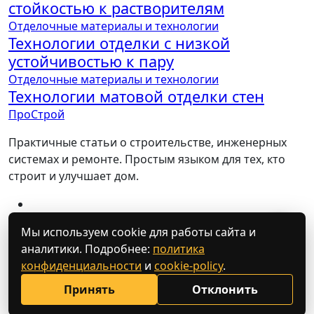
стойкостью к растворителям
Отделочные материалы и технологии
Технологии отделки с низкой
устойчивостью к пару
Отделочные материалы и технологии
Технологии матовой отделки стен
ПроСтрой
Практичные статьи о строительстве, инженерных
системах и ремонте. Простым языком для тех, кто
строит и улучшает дом.
💬
Мы используем cookie для работы сайта и
аналитики. Подробнее:
политика
конфиденциальности
и
cookie-policy
.
Принять
Отклонить
Copyright © All rights reserved
|
Blogarise
от