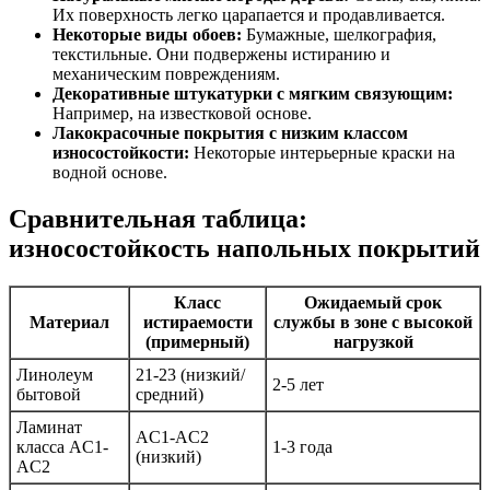
Их поверхность легко царапается и продавливается.
Некоторые виды обоев:
Бумажные, шелкография,
текстильные. Они подвержены истиранию и
механическим повреждениям.
Декоративные штукатурки с мягким связующим:
Например, на известковой основе.
Лакокрасочные покрытия с низким классом
износостойкости:
Некоторые интерьерные краски на
водной основе.
Сравнительная таблица:
износостойкость напольных покрытий
Класс
Ожидаемый срок
Материал
истираемости
службы в зоне с высокой
(примерный)
нагрузкой
Линолеум
21-23 (низкий/
2-5 лет
бытовой
средний)
Ламинат
AC1-AC2
класса AC1-
1-3 года
(низкий)
AC2