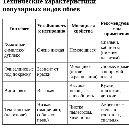
Технические характеристики
популярных видов обоев
Рекомендуем
Устойчивость
Моющиеся
Тип обоев
зона
к истиранию
свойства
применени
Спальни,
Бумажные
кабинеты
симплекс/
Очень низкая
Немоющиеся
(нижняя
дуплекс
нагрузка)
Моющиеся
Любые, кроме
Флизелиновые
Зависит от
(после
зон прямой
под покраску
краски
окрашивания)
влаги
Высокая
Кухни,
Виниловые
Высокая
моющаяся
прихожие,
способность
детские
Низкая
Акцентные
Чистка
Текстильные
(выцветают,
стены в
пылесосом,
(на основе)
собирают
гостиных,
химчистка
пыль)
спальнях