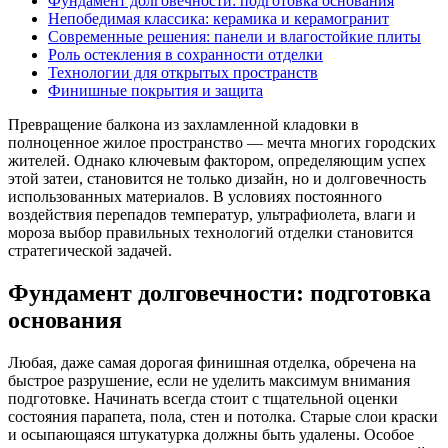
Фундамент долговечности: подготовка основания
Непобедимая классика: керамика и керамогранит
Современные решения: панели и влагостойкие плиты
Роль остекления в сохранности отделки
Технологии для открытых пространств
Финишные покрытия и защита
Превращение балкона из захламленной кладовки в
полноценное жилое пространство — мечта многих городских
жителей. Однако ключевым фактором, определяющим успех
этой затеи, становится не только дизайн, но и долговечность
использованных материалов. В условиях постоянного
воздействия перепадов температур, ультрафиолета, влаги и
мороза выбор правильных технологий отделки становится
стратегической задачей.
Фундамент долговечности: подготовка
основания
Любая, даже самая дорогая финишная отделка, обречена на
быстрое разрушение, если не уделить максимум внимания
подготовке. Начинать всегда стоит с тщательной оценки
состояния парапета, пола, стен и потолка. Старые слои краски
и осыпающаяся штукатурка должны быть удалены. Особое