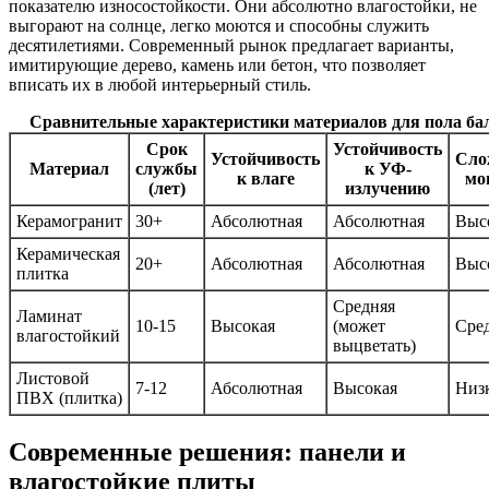
показателю износостойкости. Они абсолютно влагостойки, не
выгорают на солнце, легко моются и способны служить
десятилетиями. Современный рынок предлагает варианты,
имитирующие дерево, камень или бетон, что позволяет
вписать их в любой интерьерный стиль.
Сравнительные характеристики материалов для пола ба
Срок
Устойчивость
Устойчивость
Сло
Материал
службы
к УФ-
к влаге
мо
(лет)
излучению
Керамогранит
30+
Абсолютная
Абсолютная
Выс
Керамическая
20+
Абсолютная
Абсолютная
Выс
плитка
Средняя
Ламинат
10-15
Высокая
(может
Сре
влагостойкий
выцветать)
Листовой
7-12
Абсолютная
Высокая
Низ
ПВХ (плитка)
Современные решения: панели и
влагостойкие плиты