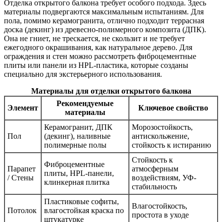
Отделка открытого балкона требует особого подхода. Здесь
материалы подвергаются максимальным испытаниям. Для
пола, помимо керамогранита, отлично подходит террасная
доска (декинг) из древесно-полимерного композита (ДПК).
Она не гниет, не трескается, не скользит и не требует
ежегодного окрашивания, как натуральное дерево. Для
ограждения и стен можно рассмотреть фиброцементные
плиты или панели из HPL-пластика, которые созданы
специально для экстерьерного использования.
Материалы для отделки открытого балкона
Рекомендуемые
Элемент
Ключевое свойство
материалы
Керамогранит, ДПК
Морозостойкость,
Пол
(декинг), наливные
антискольжение,
полимерные полы
стойкость к истиранию
Стойкость к
Фиброцементные
Парапет
атмосферным
плиты, HPL-панели,
/ Стены
воздействиям, УФ-
клинкерная плитка
стабильность
Пластиковые софиты,
Влагостойкость,
Потолок
влагостойкая краска по
простота в уходе
штукатурке