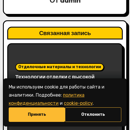
п
о
з
Связанная запись
а
п
и
Отделочные материалы и технологии
Технологии отделки с высокой
с
устойчивостью к ржавчине
Мы используем cookie для работы сайта и
admin
30.04.2026
я
💬
аналитики. Подробнее:
политика
м
конфиденциальности
и
cookie-policy
.
Принять
Отклонить