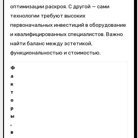
оптимизации раскроя. С другой — сами
технологии требуют высоких
первоначальных инвестиций в оборудование
и квалифицированных специалистов. Важно
найти баланс между эстетикой,
функциональностью и стоимостью.
Ф
а
к
т
о
р
ы
,
в