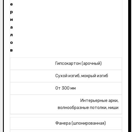
е
р
и
а
л
о
в
Гипсокартон (арочный)
Сухой изгиб, мокрый изгиб
От 300 мм
Интерьерные арки,
волнообразные потолки, ниши
Фанера (шпонированная)