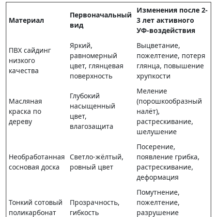
Изменения после 2-
Первоначальный
Материал
3 лет активного
вид
УФ-воздействия
Яркий,
Выцветание,
ПВХ сайдинг
равномерный
пожелтение, потеря
низкого
цвет, глянцевая
глянца, повышение
качества
поверхность
хрупкости
Меление
Глубокий
Масляная
(порошкообразный
насыщенный
краска по
налёт),
цвет,
дереву
растрескивание,
влагозащита
шелушение
Посерение,
Необработанная
Светло-жёлтый,
появление грибка,
сосновая доска
ровный цвет
растрескивание,
деформация
Помутнение,
Тонкий сотовый
Прозрачность,
пожелтение,
поликарбонат
гибкость
разрушение