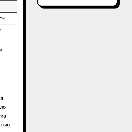
сти
я
и
ия
ную
ска
стью