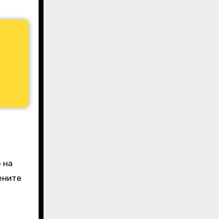
 на
ените