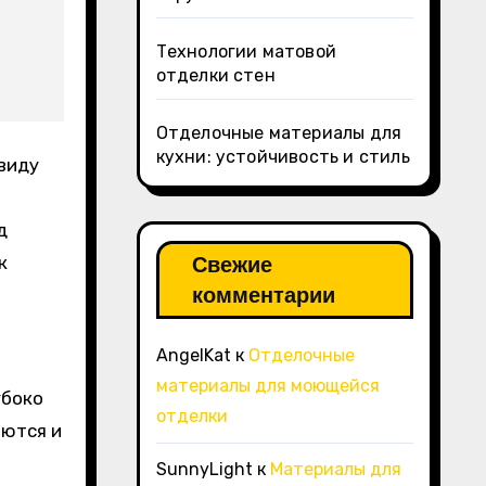
Технологии матовой
отделки стен
Отделочные материалы для
кухни: устойчивость и стиль
д
Свежие
к
комментарии
AngelKat
к
Отделочные
материалы для моющейся
убоко
отделки
яются и
SunnyLight
к
Материалы для