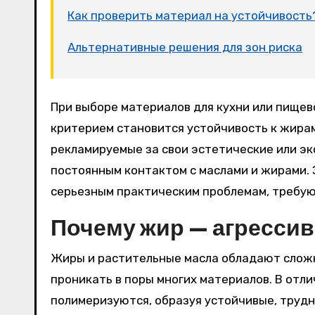
Как проверить материал на устойчивость
Альтернативные решения для зон риска
При выборе материалов для кухни или пищевого производства ключевым, но часто упускаемым из виду
критерием становится устойчивость к жира
рекламируемые за свои эстетические или э
постоянным контактом с маслами и жирами. Э
серьезным практическим проблемам, требу
Почему жир — агрессив
Жиры и растительные масла обладают сложн
проникать в поры многих материалов. В отли
полимеризуются, образуя устойчивые, трудн