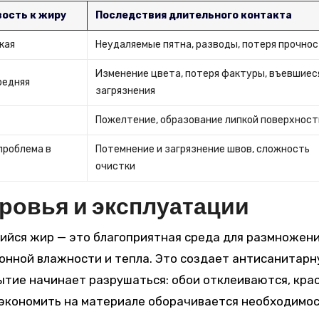
ость к жиру
Последствия длительного контакта
кая
Неудаляемые пятна, разводы, потеря прочно
Изменение цвета, потеря фактуры, въевшиес
редняя
загрязнения
Пожелтение, образование липкой поверхност
проблема в
Потемнение и загрязнение швов, сложность
очистки
ровья и эксплуатации
шийся жир — это благоприятная среда для размножен
ухонной влажности и тепла. Это создает антисанитар
ытие начинает разрушаться: обои отклеиваются, кра
 сэкономить на материале оборачивается необходимо