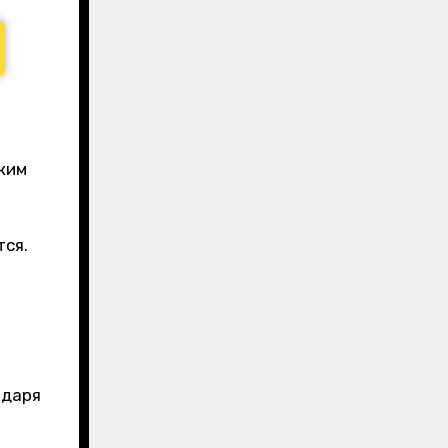
ким
тся.
одаря