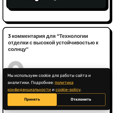
3 комментария для “Технологии
отделки с высокой устойчивостью к
солнцу”
Мы используем cookie для работы сайта и
💬
Слава
:
аналитики. Подробнее:
политика
27.01.2026 в 00:47
конфиденциальности
и
cookie-policy
.
Принять
Отклонить
О, ну конечно, очередное чудо-
изобретение для тех, кто верит, что