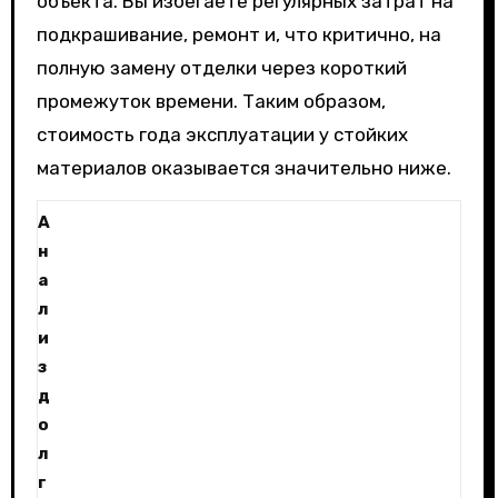
объекта. Вы избегаете регулярных затрат на
подкрашивание, ремонт и, что критично, на
полную замену отделки через короткий
промежуток времени. Таким образом,
стоимость года эксплуатации у стойких
материалов оказывается значительно ниже.
А
н
а
л
и
з
д
о
л
г