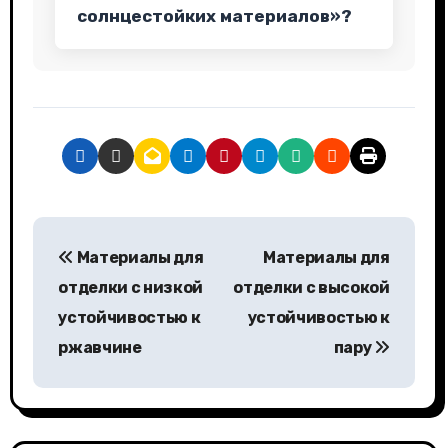
солнцестойких материалов»?
Н
Материалы для
Материалы для
а
отделки с низкой
отделки с высокой
в
устойчивостью к
устойчивостью к
ржавчине
пару
и
г
а