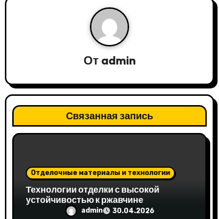
ц
и
я
От
admin
п
о
з
Связанная запись
а
п
и
Отделочные материалы и технологии
Технологии отделки с высокой
с
устойчивостью к ржавчине
admin
30.04.2026
я