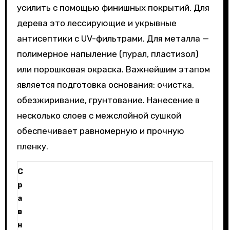
усилить с помощью финишных покрытий. Для
дерева это лессирующие и укрывные
антисептики с UV-фильтрами. Для металла —
полимерное напыление (пурал, пластизол)
или порошковая окраска. Важнейшим этапом
является подготовка основания: очистка,
обезжиривание, грунтование. Нанесение в
несколько слоев с межслойной сушкой
обеспечивает равномерную и прочную
пленку.
С
р
а
в
н