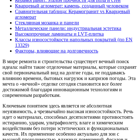
Керамогранит: эталон прочности для пола и стен
Кварцевый агломерат: камень, созданный человеком
Сравнительная таблица: Керамогранит vs Кварцевый
агломерат
Стеклянная мозаика и панели
Металлические панели: индустриальная эстетика
Высокопрочные ламинаты и LVT-плитка
Классы износостойкости напольных покрытий (по EN
13329)
Факторы, влияющие на долговечность
В мире ремонта и строительства существует вечный поиск
идеала: найти такие отделочные материалы, которые сохранят
свой первоначальный вид на долгие годы, не поддаваясь
влиянию времени, бытовых нагрузок и капризов погоды. Эта
мечта о «вечной» отделке сегодня становится все более
достижимой благодаря инновационным технологиям и
современным разработкам.
Ключевым понятием здесь является не абсолютная
неуязвимость, а чрезвычайно высокая износостойкость. Речь
идет о материалах, способных десятилетиями противостоять
истиранию, ударам, ультрафиолету, влаге и химическим
воздействиям без потери эстетических и функциональных
качеств. Их применение особенно актуально для зон с
высокой проходимостью, влажных помещений, фасадов и