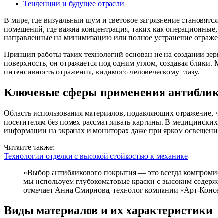
Тенденции и будущее отрасли
В мире, где визуальный шум и световое загрязнение становятся все более насущной проблемой, растет спрос на решения, способные создать комфортную среду. Особенно это актуально для
помещений, где важна концентрация, таких как операционные,
направленные на минимизацию или полное устранение отраже
Принцип работы таких технологий основан не на создании зер
поверхность, он отражается под одним углом, создавая блики
интенсивность отражения, видимого человеческому глазу.
Ключевые сферы применения антибли
Область использования материалов, подавляющих отражение, 
посетителям без помех рассматривать картины. В медицинских
информации на экранах и мониторах даже при ярком освещени
Читайте также:
Технологии отделки с высокой стойкостью к механике
«Выбор антибликового покрытия — это всегда компромисс между степенью рассеивания света, долговечностью поверхности и простотой ухода. Например, для стен в кинотеатре
мы используем глубокоматовые краски с высоким содерж
отмечает Анна Смирнова, технолог компании «Арт-Конс
Виды материалов и их характеристики