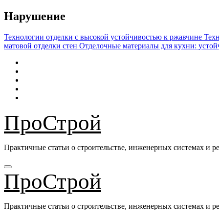
Перейти
Нарушение
к
содержимому
Технологии отделки с высокой устойчивостью к ржавчине
Техн
матовой отделки стен
Отделочные материалы для кухни: устой
ПроСтрой
Практичные статьи о строительстве, инженерных системах и ре
ПроСтрой
Практичные статьи о строительстве, инженерных системах и ре