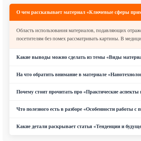
О чем рассказывает материал «Ключевые сферы при
Область использования материалов, подавляющих отражение, чрезвычайно широка. В музейном деле они защищают экспонаты от бликов со вспышек фотоаппаратов и позволяют
посетителям без помех рассматривать картины. В медиц
Какие выводы можно сделать из темы «Виды материа
На что обратить внимание в материале «Нанотехноло
Почему стоит прочитать про «Практические аспекты
Что полезного есть в разборе «Особенности работы с
Какие детали раскрывает статья «Тенденции и будуще