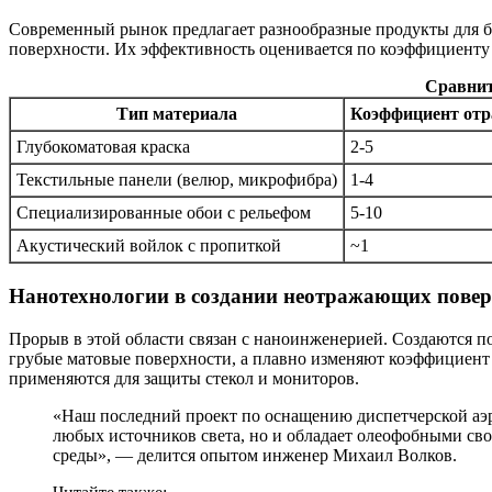
Современный рынок предлагает разнообразные продукты для б
поверхности. Их эффективность оценивается по коэффициенту о
Сравнит
Тип материала
Коэффициент отр
Глубокоматовая краска
2-5
Текстильные панели (велюр, микрофибра)
1-4
Специализированные обои с рельефом
5-10
Акустический войлок с пропиткой
~1
Нанотехнологии в создании неотражающих повер
Прорыв в этой области связан с наноинженерией. Создаются по
грубые матовые поверхности, а плавно изменяют коэффициент 
применяются для защиты стекол и мониторов.
«Наш последний проект по оснащению диспетчерской аэропорта включал нанесение на все рабочие поверхности многослойного нанопокрытия. Оно не только гасит блики от
любых источников света, но и обладает олеофобными сво
среды», — делится опытом инженер Михаил Волков.