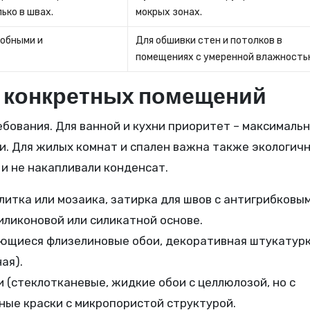
ько в швах.
мокрых зонах.
фобными и
Для обшивки стен и потолков в
помещениях с умеренной влажность
 конкретных помещений
ования. Для ванной и кухни приоритет – максималь
и. Для жилых комнат и спален важна также экологичн
и не накапливали конденсат.
итка или мозаика, затирка для швов с антигрибковы
иликоновой или силикатной основе.
оющиеся флизелиновые обои, декоративная штукатурк
ая).
(стеклотканевые, жидкие обои с целлюлозой, но с
ные краски с микропористой структурой.