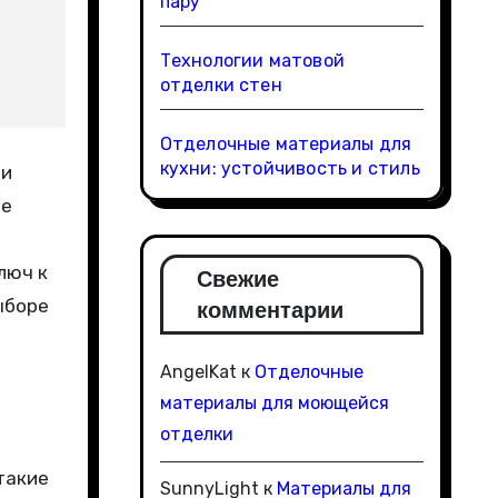
пару
Технологии матовой
отделки стен
Отделочные материалы для
кухни: устойчивость и стиль
ие
люч к
Свежие
ыборе
комментарии
AngelKat
к
Отделочные
материалы для моющейся
отделки
такие
SunnyLight
к
Материалы для