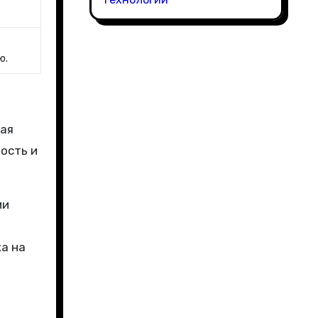
ю.
ная
ость и
ми
а на