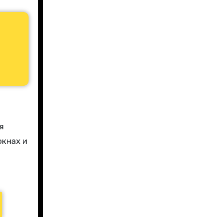
я
окнах и