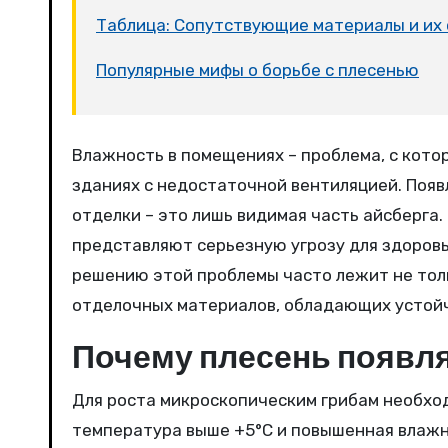
Таблица: Сопутствующие материалы и их 
Популярные мифы о борьбе с плесенью
Влажность в помещениях – проблема, с которой сталкиваются многие, особенно в старых домах или
зданиях с недостаточной вентиляцией. Появ
отделки – это лишь видимая часть айсберга. 
представляют серьезную угрозу для здоровь
решению этой проблемы часто лежит не толь
отделочных материалов, обладающих устой
Почему плесень появля
Для роста микроскопическим грибам необход
температура выше +5°C и повышенная влажн