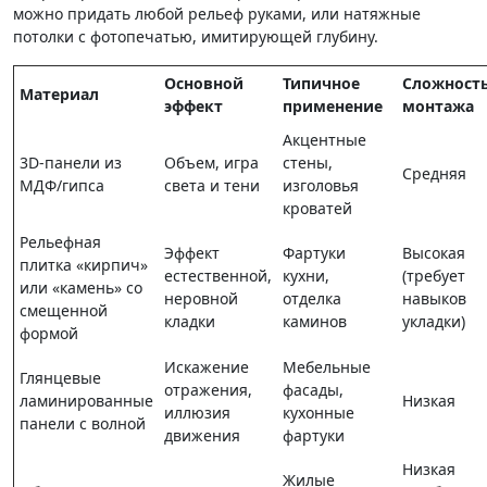
можно придать любой рельеф руками, или натяжные
потолки с фотопечатью, имитирующей глубину.
Основной
Типичное
Сложност
Материал
эффект
применение
монтажа
Акцентные
3D-панели из
Объем, игра
стены,
Средняя
МДФ/гипса
света и тени
изголовья
кроватей
Рельефная
Эффект
Фартуки
Высокая
плитка «кирпич»
естественной,
кухни,
(требует
или «камень» со
неровной
отделка
навыков
смещенной
кладки
каминов
укладки)
формой
Искажение
Мебельные
Глянцевые
отражения,
фасады,
ламинированные
Низкая
иллюзия
кухонные
панели с волной
движения
фартуки
Низкая
Жилые