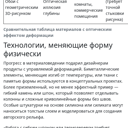
Обои с
Оптическая
(требует
комнаты,
геометрическим
иллюзия
точной
коммерческие
3D-рисунком
глубины
стыковки
помещения
рисунка)
Сравнительная таблица материалов с оптическим
эффектом деформации
Технологии, меняющие форму
физически
Прогресс в материаловедении подарил дизайнерам
продукты с управляемой деформацией. Биметаллические
элементы, меняющие изгиб от температуры, или ткани с
памятью формы используются в концептуальных проектах.
Более приземленный, но не менее эффектный пример —
гибкий камень или шпон, который позволяет отделывать
колонны и сложные криволинейные формы без швов.
Особые штукатурки на основе силикона или силиката могут
наноситься толстым слоем и моделироваться для создания
авторского рельефа.
«Работа с гибким шпоном или термодеревом требует