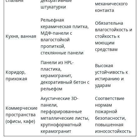
спальня
декоративные
механического
штукатурки
контакта
Рельефная
Обязательна
керамическая плитка,
влагостойкость и
МДФ-панели с
Кухня, ванная
стойкость к
влагостойкой
моющим
пропиткой,
средствам
стеклянные панели
Панели из HPL-
Высокая
пластика,
Коридор,
устойчивость к
керамогранит,
прихожая
истиранию и
декоративный бетон с
ударам
рельефом
Акустические 3D-
Соответствие
панели,
нормам
Коммерческие
перфорированные
пожарной
пространства
металлические листы,
безопасности,
(офисы, кафе)
крупноформатный
повышенная
керамогранит
износостойкость