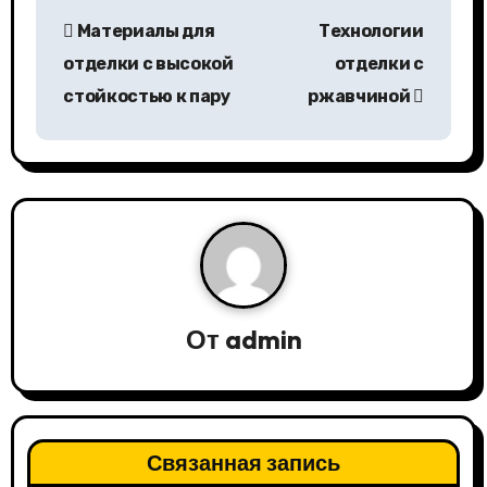
Н
Материалы для
Технологии
а
отделки с высокой
отделки с
в
стойкостью к пару
ржавчиной
и
г
а
ц
и
От
admin
я
п
о
Связанная запись