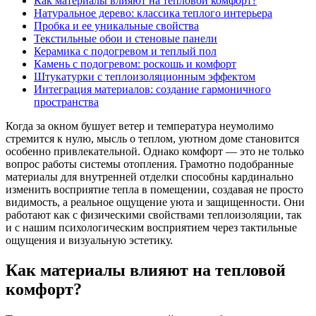
Как материалы влияют на тепловой комфорт?
Натуральное дерево: классика теплого интерьера
Пробка и ее уникальные свойства
Текстильные обои и стеновые панели
Керамика с подогревом и теплый пол
Камень с подогревом: роскошь и комфорт
Штукатурки с теплоизоляционным эффектом
Интеграция материалов: создание гармоничного
пространства
Когда за окном бушует ветер и температура неумолимо
стремится к нулю, мысль о теплом, уютном доме становится
особенно привлекательной. Однако комфорт — это не только
вопрос работы системы отопления. Грамотно подобранные
материалы для внутренней отделки способны кардинально
изменить восприятие тепла в помещении, создавая не просто
видимость, а реальное ощущение уюта и защищенности. Они
работают как с физическими свойствами теплоизоляции, так
и с нашим психологическим восприятием через тактильные
ощущения и визуальную эстетику.
Как материалы влияют на тепловой
комфорт?