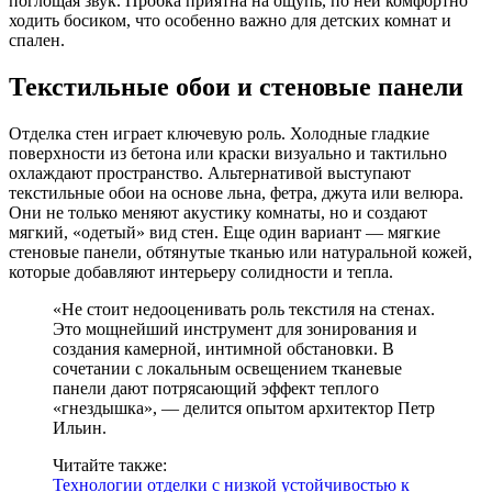
поглощая звук. Пробка приятна на ощупь, по ней комфортно
ходить босиком, что особенно важно для детских комнат и
спален.
Текстильные обои и стеновые панели
Отделка стен играет ключевую роль. Холодные гладкие
поверхности из бетона или краски визуально и тактильно
охлаждают пространство. Альтернативой выступают
текстильные обои на основе льна, фетра, джута или велюра.
Они не только меняют акустику комнаты, но и создают
мягкий, «одетый» вид стен. Еще один вариант — мягкие
стеновые панели, обтянутые тканью или натуральной кожей,
которые добавляют интерьеру солидности и тепла.
«Не стоит недооценивать роль текстиля на стенах.
Это мощнейший инструмент для зонирования и
создания камерной, интимной обстановки. В
сочетании с локальным освещением тканевые
панели дают потрясающий эффект теплого
«гнездышка», — делится опытом архитектор Петр
Ильин.
Читайте также:
Технологии отделки с низкой устойчивостью к