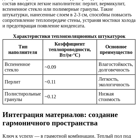
состав вводятся легкие наполнители: перлит, вермикулит,
вспененное стекло или полимерные гранулы. Такие
штукатурки, нанесенные слоем в 2-3 см, способны повысить
сопротивление теплопередаче стены, устраняя мостики холода
и предотвращая появление конденсата.
Характеристики теплоизоляционных штукатурок
Коэффициент
Тип
Основное
теплопроводности,
наполнителя
преимущество
Вт/(м·°C)
Вспененное
Влагостойкость,
~0.09
стекло
долговечность
Легкость,
Перлит
~0.11
экологичность
Полистирольные
Низкая
~0.12
гранулы
стоимость
Интеграция материалов: создание
гармоничного пространства
Ключ к успеху — в грамотной комбинации. Теплый пол под