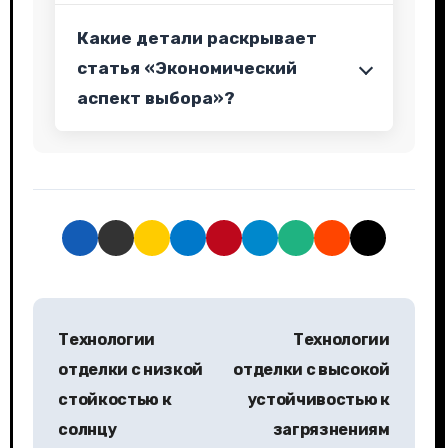
Какие детали раскрывает
статья «Экономический
аспект выбора»?
Н
Технологии
Технологии
а
отделки с низкой
отделки с высокой
в
стойкостью к
устойчивостью к
солнцу
загрязнениям
и