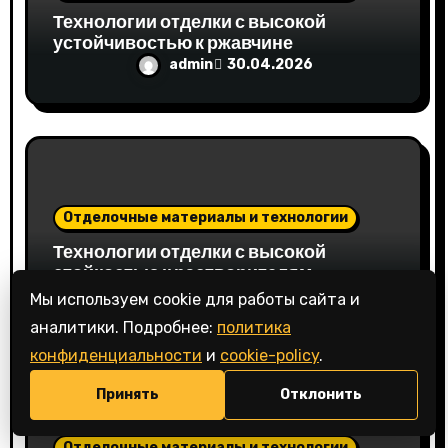
Технологии отделки с высокой
с
устойчивостью к ржавчине
admin
30.04.2026
я
м
Отделочные материалы и технологии
Технологии отделки с высокой
стойкостью к растворителям
admin
30.04.2026
Мы используем cookie для работы сайта и
💬
аналитики. Подробнее:
политика
конфиденциальности
и
cookie-policy
.
Принять
Отклонить
Отделочные материалы и технологии