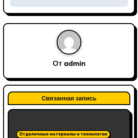
г
а
ц
и
я
От
admin
п
о
з
Связанная запись
а
п
и
Отделочные материалы и технологии