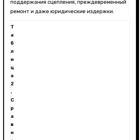
поддержания сцепления, преждевременный
ремонт и даже юридические издержки.
Т
а
б
л
и
ц
а
2
.
С
р
а
в
н